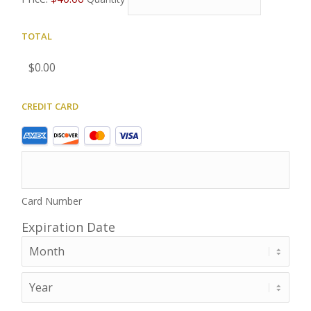
Total
Credit Card
Supported
Credit
Cards:
American
Card Number
Express,
Discover,
Expiration Date
MasterCard,
Month
Visa
Year