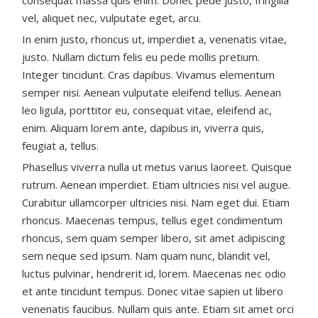
consequat massa quis enim. Donec pede justo, fringilla
vel, aliquet nec, vulputate eget, arcu.
In enim justo, rhoncus ut, imperdiet a, venenatis vitae,
justo. Nullam dictum felis eu pede mollis pretium.
Integer tincidunt. Cras dapibus. Vivamus elementum
semper nisi. Aenean vulputate eleifend tellus. Aenean
leo ligula, porttitor eu, consequat vitae, eleifend ac,
enim. Aliquam lorem ante, dapibus in, viverra quis,
feugiat a, tellus.
Phasellus viverra nulla ut metus varius laoreet. Quisque
rutrum. Aenean imperdiet. Etiam ultricies nisi vel augue.
Curabitur ullamcorper ultricies nisi. Nam eget dui. Etiam
rhoncus. Maecenas tempus, tellus eget condimentum
rhoncus, sem quam semper libero, sit amet adipiscing
sem neque sed ipsum. Nam quam nunc, blandit vel,
luctus pulvinar, hendrerit id, lorem. Maecenas nec odio
et ante tincidunt tempus. Donec vitae sapien ut libero
venenatis faucibus. Nullam quis ante. Etiam sit amet orci